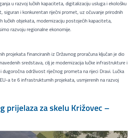
nja u razvoj lučkih kapaciteta, digitalizaciju usluga i ekološku
t, siguran i konkurentan riječni promet, uz očuvanje prirodnih
vih lučkih objekata, modernizaciju postojećih kapaciteta,
simo razvoju regionalne ekonomije.
nih projekata financiranih iz Državnog proračuna ključan je dio
avedenih sredstava, cilj je modernizacija lučke infrastrukture i
 dugoročna održivost riječnog prometa na rijeci Dravi. Lučka
 EU-a te 6 infrastrukturnih projekata, usmjerenih na razvoj
g prijelaza za skelu Križovec –