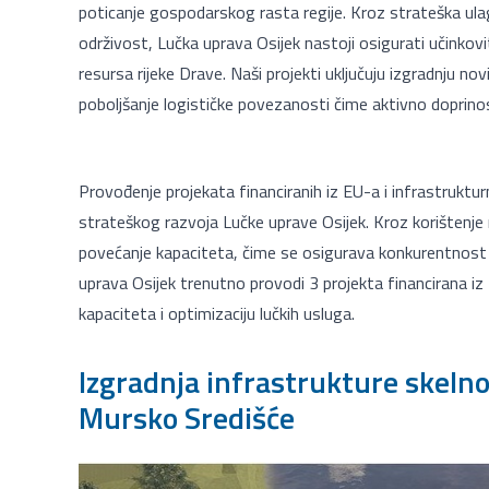
poticanje gospodarskog rasta regije. Kroz strateška ulaga
održivost, Lučka uprava Osijek nastoji osigurati učinkovi
resursa rijeke Drave. Naši projekti uključuju izgradnju no
poboljšanje logističke povezanosti čime aktivno doprino
Provođenje projekata financiranih iz EU-a i infrastruktur
strateškog razvoja Lučke uprave Osijek. Kroz korištenje n
povećanje kapaciteta, čime se osigurava konkurentnost i
uprava Osijek trenutno provodi 3 projekta financirana iz
kapaciteta i optimizaciju lučkih usluga.
Izgradnja infrastrukture skelno
Mursko Središće