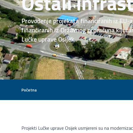
Ostali infras
Provođenje projekata financiranih iz EU-a
financiranih iz Državnog proračuna ključa
Lučke uprave Osijek..
Početna
Projekti Lučke uprave Osijek usmjereni su na modernizacij