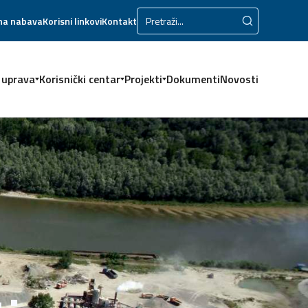
na nabava
Korisni linkovi
Kontakt
 uprava
Korisnički centar
Projekti
Dokumenti
Novosti