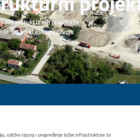
trukturni projek
 i infrastrukturnih projekata
n je dio strateškog razvoja
u, održivi razvoj i unapređenje lučke infrastrukture te