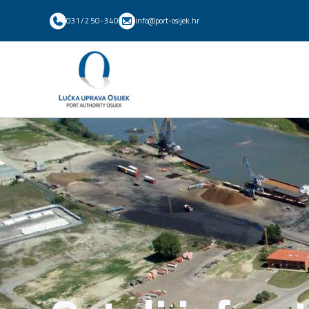
031/250-340
info@port-osijek.hr