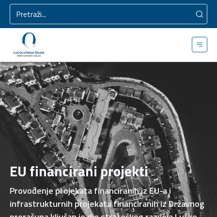
EU financirani projekti
Provođenje projekata financiranih iz EU-a i
infrastrukturnih projekata financiranih iz Državnog
proračuna ključan je dio strateškog razvoja Lučke