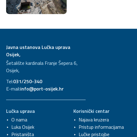
Javna ustanova Lučka uprava
Osijek,
Šetalište kardinala Franje Šepera 6,
Osijek,
Tel:
031/250-340
E-mail:
info@port-osijek.hr
Lučka uprava
Korisnički centar
O nama
Najava kruzera
Luka Osijek
Pristup informacijama
Pristaništa
Lučke pristojbe