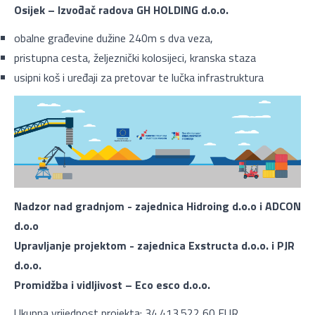
Osijek – Izvođač radova GH HOLDING d.o.o.
obalne građevine dužine 240m s dva veza,
pristupna cesta, željeznički kolosijeci, kranska staza
usipni koš i uređaji za pretovar te lučka infrastruktura
Nadzor nad gradnjom - zajednica Hidroing d.o.o i ADCON
d.o.o
Upravljanje projektom - zajednica Exstructa d.o.o. i PJR
d.o.o.
Promidžba i vidljivost – Eco esco d.o.o.
Ukupna vrijednost projekta: 34.413.522,60 EUR