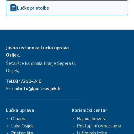
Lučke pristojbe
Javna ustanova Lučka uprava
Osijek,
Šetalište kardinala Franje Šepera 6,
Osijek,
Tel:
031/250-340
E-mail:
info@port-osijek.hr
Lučka uprava
Korisnički centar
O nama
Najava kruzera
Luka Osijek
Pristup informacijama
Pristaništa
Lučke pristojbe