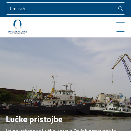
Lučke pristojbe
Javna ustanova Lučka uprava Osijek osnovana je