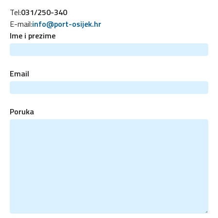
Tel:
031/250-340
E-mail:
info@port-osijek.hr
Ime i prezime
Email
Poruka