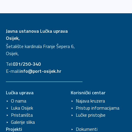
Javna ustanova Lučka uprava
Osijek,
Šetalište kardinala Franje Šepera 6,
Osijek,
Tel:
031/250-340
E-mail:
info@port-osijek.hr
Lučka uprava
Korisnički centar
O nama
Najava kruzera
Luka Osijek
Pristup informacijama
Pristaništa
Lučke pristojbe
Galerije slika
Projekti
Dokumenti