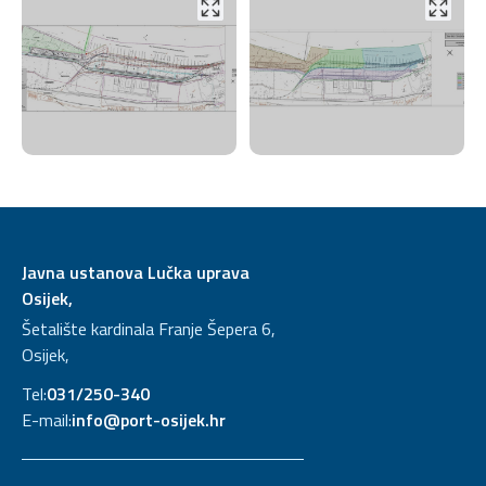
Javna ustanova Lučka uprava
Osijek,
Šetalište kardinala Franje Šepera 6,
Osijek,
Tel:
031/250-340
E-mail:
info@port-osijek.hr