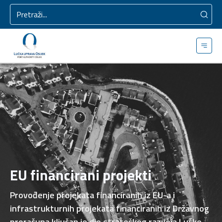
EU financirani projekti
Provođenje projekata financiranih iz EU-a i
infrastrukturnih projekata financiranih iz Državnog
proračuna ključan je dio strateškog razvoja Lučke