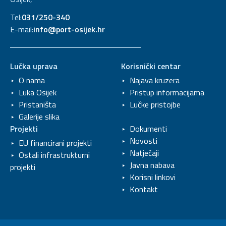
Tel:
031/250-340
E-mail:
info@port-osijek.hr
Lučka uprava
Korisnički centar
O nama
Najava kruzera
Luka Osijek
Pristup informacijama
Pristaništa
Lučke pristojbe
Galerije slika
Projekti
Dokumenti
Novosti
EU financirani projekti
Natječaji
Ostali infrastrukturni
Javna nabava
projekti
Korisni linkovi
Kontakt